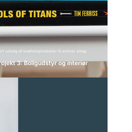
ort udvalg af kvalitetsprodukter til enhver smag
rojekt 3: Boligudstyr og interiør