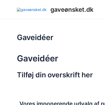
Gå
gaveønsket.dk
til
indholdet
Gaveidéer
Gaveidéer
Tilføj din overskrift her
Vores imponerende udvalg af p