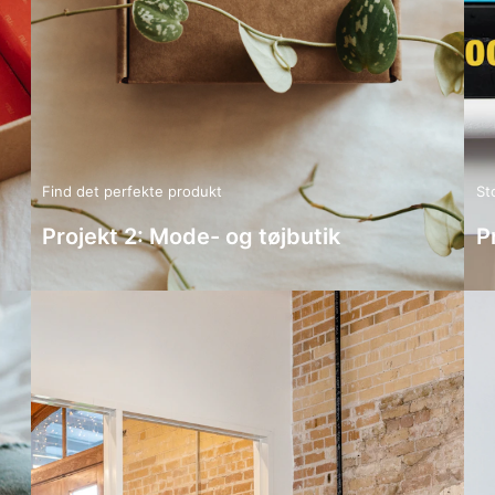
Find det perfekte produkt
St
Projekt 2: Mode- og tøjbutik
P